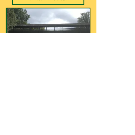
Tourablauf
Nach einer herzlichen
Begrüßung
teilen wir
die
Schwimmwesten
und
Paddel
gemeinsam
aus, um unsere Boote zu belegen. In jedem
Boot
haben
2-3 Personen
Platz. Zur sicheren
Aufbewahrung der mitgebrachten
Pausenverpflegung und trockenen Kleidung
stellen wir
wasserdichte
Tonnen
und